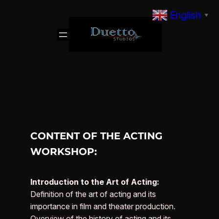
Skip
English
▼
to
content
CONTENT OF THE ACTING
WORKSHOP:
Introduction to the Art of Acting:
Definition of the art of acting and its
importance in film and theater production.
Overview of the history of acting and its